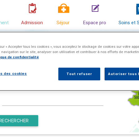
ment
Admission
Séjour
Espace pro
Soins et 
e d'intervention Soins et
sur « Accepter tous les cookies », vous acceptez le stockage de cookies sur votre appa
 navigation sur le site, analyser son utilisation et contribuer à nos efforts de marketi
nté - HAD
ique de confidentialité
iez que vous êtes dans la zone d'intervention de
s des cookies
Tout refuser
Autoriser tous 
 et Santé :
Rentrez le nom de votre ville ou son code postal :
RECHERCHER