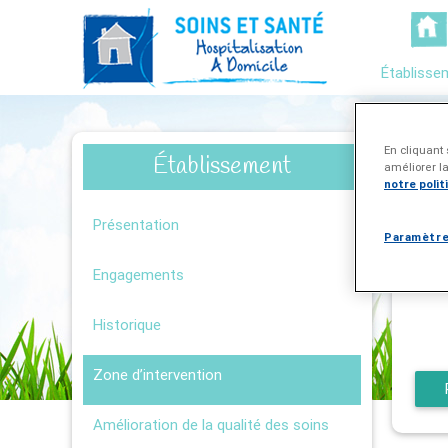
Établisse
Zon
En cliquant 
Établissement
améliorer la
Sa
notre polit
Présentation
Vérif
Paramètre
Soins
Engagements
Historique
Zone d’intervention
Amélioration de la qualité des soins